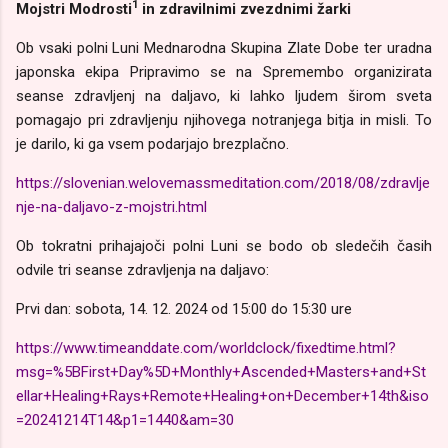
1
Mojstri Modrosti
in zdravilnimi zvezdnimi žarki
Ob vsaki polni Luni Mednarodna Skupina Zlate Dobe ter uradna
japonska ekipa Pripravimo se na Spremembo organizirata
seanse zdravljenj na daljavo, ki lahko ljudem širom sveta
pomagajo pri zdravljenju njihovega notranjega bitja in misli. To
je darilo, ki ga vsem podarjajo brezplačno.
https://slovenian.welovemassmeditation.com/2018/08/zdravlje
nje-na-daljavo-z-mojstri.html
Ob tokratni prihajajoči polni Luni se bodo ob sledečih časih
odvile tri seanse zdravljenja na daljavo:
Prvi dan: sobota, 14. 12. 2024 od 15:00 do 15:30 ure
https://www.timeanddate.com/worldclock/fixedtime.html?
msg=%5BFirst+Day%5D+Monthly+Ascended+Masters+and+St
ellar+Healing+Rays+Remote+Healing+on+December+14th&iso
=20241214T14&p1=1440&am=30