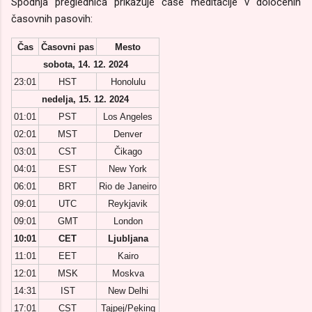
Spodnja preglednica prikazuje čase meditacije v določenih
časovnih pasovih:
Čas
Časovni pas
Mesto
sobota, 14. 12. 2024
23:01
HST
Honolulu
nedelja, 15. 12. 2024
01:01
PST
Los Angeles
02:01
MST
Denver
03:01
CST
Čikago
04:01
EST
New York
06:01
BRT
Rio de Janeiro
09:01
UTC
Reykjavik
09:01
GMT
London
10:01
CET
Ljubljana
11:01
EET
Kairo
12:01
MSK
Moskva
14:31
IST
New Delhi
17:01
CST
Tajpej/Peking