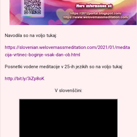
Navodila so na voljo tukaj:
https://slovenian.welovemassmeditation.com/2021/01/medita
cija-vrtinec-boginje-vsak-dan-ob.html
Posnetki vodene meditacije v 25-ih jezikih so na voljo tukaj:
http://bit.ly/3iZp8oK
V slovenščini: