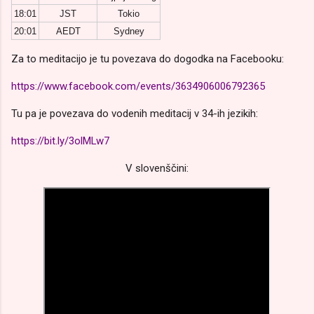
18:01
JST
Tokio
20:01
AEDT
Sydney
Za to meditacijo je tu povezava do dogodka na Facebooku:
https://www.facebook.com/events/3634906006792365
Tu pa je povezava do vodenih meditacij v 34-ih jezikih:
https://bit.ly/3olMLw7
V slovenščini: