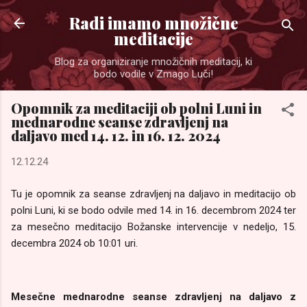
Preskoči na glavno vsebino
Radi imamo množične
meditacije
Blog za organiziranje množičnih meditacij, ki
bodo vodile v Zmago Luči!
Opomnik za meditaciji ob polni Luni in
mednarodne seanse zdravljenj na
daljavo med 14. 12. in 16. 12. 2024
12.12.24
Tu je opomnik za seanse zdravljenj na daljavo in meditacijo ob
polni Luni, ki se bodo odvile med 14. in 16. decembrom 2024 ter
za mesečno meditacijo Božanske intervencije v nedeljo, 15.
decembra 2024 ob 10:01 uri.
Mesečne mednarodne seanse zdravljenj na daljavo z