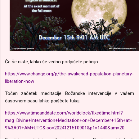
Če še niste, lahko še vedno podpišete peticijo:
https://www.change.org/p/the-awakened-population-planetary-
liberation-now
Točen začetek meditacije Božanske intervencije v vašem
časovnem pasu lahko poiščete tukaj:
https://www.timeanddate.com/worldclock/fixedtime.html?
msg=Divine+Intervention+Meditation+on+December+15th+at+
9%3A01+AM+UTC&iso=20241215T0901&p1=1440&am=20