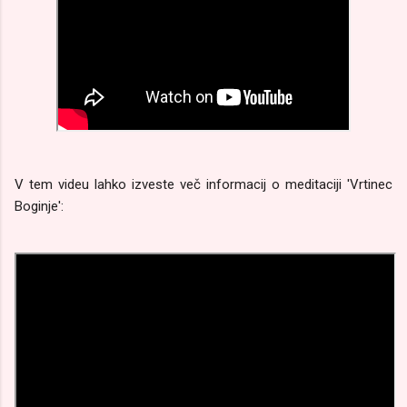
V tem videu lahko izveste več informacij o meditaciji 'Vrtinec
Boginje':