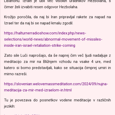
Libanonu. Izrael je ubil več visokih uradnikov Hezbolaha, s
čimer želi izvabiti resen odgovor Hezbolaha.
Krožijo poročila, da naj bi Iran pripravljal rakete za napad na
Izrael ter da naj bi se napad kmalu zgodil.
https://halturnerradioshow.com/index.php/news-
selections/world-news/abnormal-movement-of-missiles-
inside-iran-israel-retaliation-strike-coming
Zato sile Luči naprošajo, da še naprej čim več ljudi nadaljuje z
meditacijo za mir na Bližnjem vzhodu na vsake 4 ure, med
katero si bomo predstavljali, kako se situacija čimprej umiri in
mirno razreši.
https://slovenian.welovemassmeditation.com/2024/09/nujna-
meditacija-za-mir-med-izraelom-in.html
Tu je povezava do posnetkov vodene meditacije v različnih
jezikih: