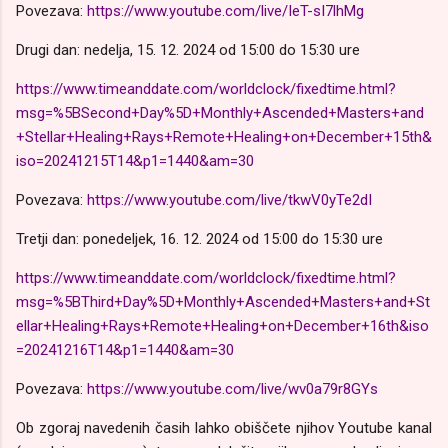
Povezava:
https://www.youtube.com/live/IeT-sI7lhMg
Drugi dan: nedelja, 15. 12. 2024 od 15:00 do 15:30 ure
https://www.timeanddate.com/worldclock/fixedtime.html?
msg=%5BSecond+Day%5D+Monthly+Ascended+Masters+and
+Stellar+Healing+Rays+Remote+Healing+on+December+15th&
iso=20241215T14&p1=1440&am=30
Povezava:
https://www.youtube.com/live/tkwV0yTe2dI
Tretji dan: ponedeljek, 16. 12. 2024 od 15:00 do 15:30 ure
https://www.timeanddate.com/worldclock/fixedtime.html?
msg=%5BThird+Day%5D+Monthly+Ascended+Masters+and+St
ellar+Healing+Rays+Remote+Healing+on+December+16th&iso
=20241216T14&p1=1440&am=30
Povezava:
https://www.youtube.com/live/wv0a79r8GYs
Ob zgoraj navedenih časih lahko obiščete njihov Youtube kanal