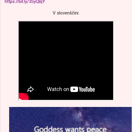
https://bit.ly/3SyQBjY
V slovenščini: