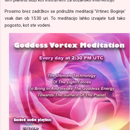
tem planetu služi kot instrument za božansko intervencijo.
Prosimo brez zadržkov se pridružite meditaciji 'Vrtinec Boginje'
vsak dan ob 15:30 uri. To meditacijo lahko izvajate tudi tako
pogosto, kot ste vodeni.