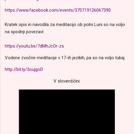
https://www.facebook.com/events/370719126067390
Kratek opis in navodila za meditacijo ob polni Luni so na voljo
na spodnji povezavi:
https://youtu.be/7dMhJcOr-zs
Vodene zvočne meditacije v 17-ih jezikih, pa so na voljo tukaj:
http://bit.ly/3oujgoD
V slovenščini: