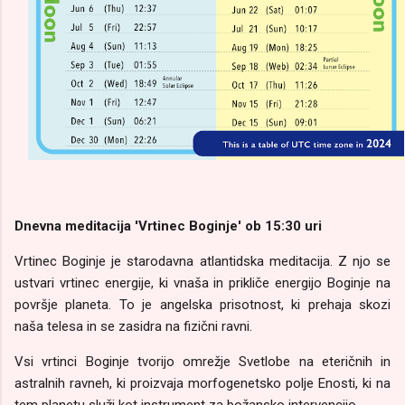
Dnevna meditacija 'Vrtinec Boginje' ob 15:30 uri
Vrtinec Boginje je starodavna atlantidska meditacija. Z njo se
ustvari vrtinec energije, ki vnaša in prikliče energijo Boginje na
površje planeta. To je angelska prisotnost, ki prehaja skozi
naša telesa in se zasidra na fizični ravni.
Vsi vrtinci Boginje tvorijo omrežje Svetlobe na eteričnih in
astralnih ravneh, ki proizvaja morfogenetsko polje Enosti, ki na