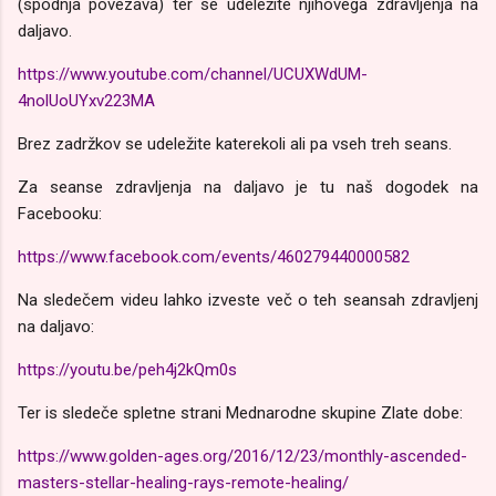
(spodnja povezava) ter se udeležite njihovega zdravljenja na
daljavo.
https://www.youtube.com/channel/UCUXWdUM-
4nolUoUYxv223MA
Brez zadržkov se udeležite katerekoli ali pa vseh treh seans.
Za seanse zdravljenja na daljavo je tu naš dogodek na
Facebooku:
https://www.facebook.com/events/460279440000582
Na sledečem videu lahko izveste več o teh seansah zdravljenj
na daljavo:
https://youtu.be/peh4j2kQm0s
Ter is sledeče spletne strani Mednarodne skupine Zlate dobe:
https://www.golden-ages.org/2016/12/23/monthly-ascended-
masters-stellar-healing-rays-remote-healing/