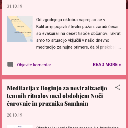
v
31.10.19
e
Od zgodnjega oktobra naprej so se v
Kaliforniji pojavili številni požari, zaradi česar
so evakuirali na deset tisoče občanov. Takrat
smo to situacijo vključili v našo dnevno
meditacijo za nujne primere, da bi priskrbeli
energetsko podporo, zato da bi se te požare
čimprej zajezilo in pogasilo.
READ MORE »
Objavite komentar
https://slovenian.welovemassmeditation.co
m/2019/10/novo-osredotocanje-v-okviru-
meditacije_17.html Ti požari so sedaj
Meditacija z Boginjo za nevtralizacijo
večinoma obvladani, vključno s požarom
temnih ritualov med obdobjem Noči
Saddlebridge v Los Angelesu. Na žalost pa
čarovnic in praznika Samhain
je še več požarov izbruhnilo v preteklem
tednu, s požarom Kincade v mestu Sonoma
28.10.19
kot največjim požarom letošnjega leta. Ta
velik požar je že zajel več kot 75.000