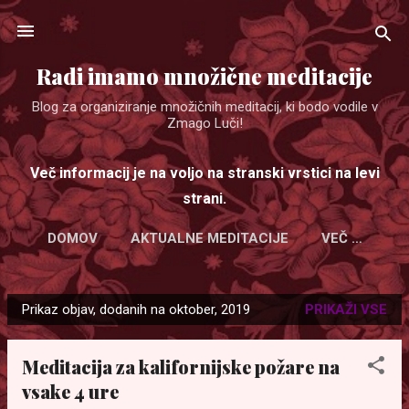
Preskoči na glavno vsebino
Radi imamo množične meditacije
Blog za organiziranje množičnih meditacij, ki bodo vodile v
Zmago Luči!
Več informacij je na voljo na stranski vrstici na levi
strani.
DOMOV
AKTUALNE MEDITACIJE
VEČ …
Prikaz objav, dodanih na oktober, 2019
PRIKAŽI VSE
O
b
Meditacija za kalifornijske požare na
j
vsake 4 ure
a