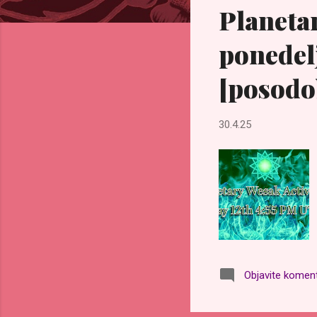
Planetar
a
v
ponedelj
e
[posodo
30.4.25
Objavite komen