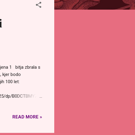
i
ena 1 bitja zbrala s
, kjer bodo
jih 100 let:
025/dp/B0DCTBMYZN
val močan pulz
merald_Ray Potoval
READ MORE »
to, skozi zvezdna
 To bo aktiviralo vsa
i 4 kelih svetega