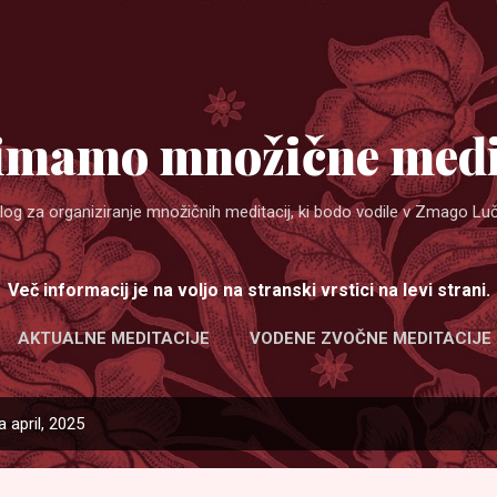
Preskoči na glavno vsebino
imamo množične medi
log za organiziranje množičnih meditacij, ki bodo vodile v Zmago Luč
Več informacij je na voljo na stranski vrstici na levi strani.
AKTUALNE MEDITACIJE
VODENE ZVOČNE MEDITACIJE
 april, 2025