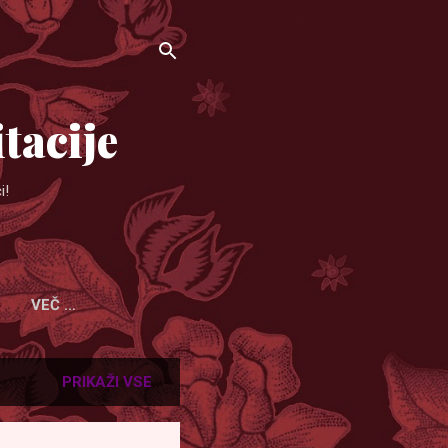
tacije
i!
VEČ …
PRIKAŽI VSE