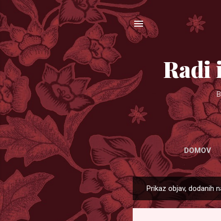
Radi 
B
DOMOV
Prikaz objav, dodanih na
O
b
j