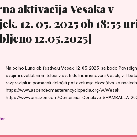
na aktivacija Vesaka v
ek, 12. 05. 2025 ob 18:55 ur
bljeno 12.05.2025]
Na polno Luno ob festivalu Vesak 12. 05. 2025, se bodo Povzdignj
svojimi svetlobnimi telesi v sveti dolini, imenovani Vesak, v Tibetu
razpravljali in pomagali določiti pot evolucije človeštva za nasledn
https://www.ascendedmasterencyclopedia.org/w/Wesak
https://www.amazon.com/Centennial-Conclave-SHAMBALLA-2
V tistem trenutku bo iz Kozmičnega centralnega Sonca 2 izžare
smaragdnega žarka: https://ascensionglossary.com/index.php/E
tar
bo skozi galaksijo M87, skozi celotno našo galaksijo Mlečno ces
vrata Al Nilam v Orionu 3 v naš sončni sistem in nato proti Zemlji.
povzdignjena bitja na naslednjo raven. To bo aktiviralo moldavitsk