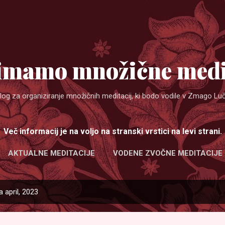
Preskoči na glavno vsebino
imamo množične medi
log za organiziranje množičnih meditacij, ki bodo vodile v Zmago Luč
Več informacij je na voljo na stranski vrstici na levi strani.
AKTUALNE MEDITACIJE
VODENE ZVOČNE MEDITACIJE
 april, 2023