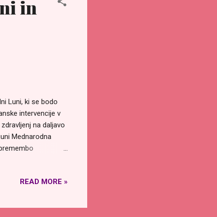
ni in
ni Luni, ki se bodo
nske intervencije v
dravljenj na daljavo
i Luni Mednarodna
 Spremembo
veta pomagajo pri
vsem podarjajo
READ MORE »
8/zdravljenje-na-
b sledečih časih
023 od 16:00 do 16:30