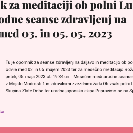
 za meditaciji ob polni Lu
dne seanse zdravljenj na
med 03. in 05. 05. 2023
Tu je opomnik za seanse zdravljenj na daljavo in meditacijo ob pol
odvile med 03. in 05. majem 2023 ter za mesečno meditacijo Boža
petek, 05. maja 2023 ob 19:34 uri. Mesečne mednarodne seanse z
z Mojstri Modrosti 1 in zdravilnimi zvezdnimi žarki Ob vsaki poln
Skupina Zlate Dobe ter uradna japonska ekipa Pripravimo se na
organizirata seanse zdravljenj na daljavo, ki lahko ljudem širom s
zdravljenju njihovega notranjega bitja in misli. To je darilo, ki ga 
tar
brezplačno. https://slovenian.welovemassmeditation.com/2018/0
daljavo-z-mojstri.html Ob tokratni prihajajoči polni Luni se bodo o
odvile tri seanse zdravljenja na daljavo: Prvi dan: sreda, 03. 05. 2