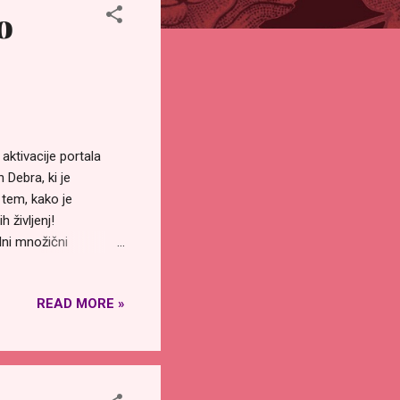
o
aktivacije portala
 Debra, ki je
 tem, kako je
 življenj!
lni množični
osego kritičnega
jajo skozi ta redek
READ MORE »
 kakšne so lahko
a se 1. maja udeleži
 aktivaciji prosimo
tivacija-portala-
o objavljen en...