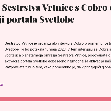
 Sestrstva Vrtnice s Cobro 
ji portala Svetlobe
Sestrstvo Vrtnice je organiziralo intervju s Cobro o pomembnosti 
Svetlobe , ki bo potekala 1. maja 2023. V tem intervjuju se Cobra in
voditeljica planetarnega omrežja Sestrstva Vrtnice, pogovarjata o
aktivacija portala Svetlobe dobesedno najmočnejša aktivacija naših
Razpravljata tudi o tem, kako pomembno je, da v prihajajoči globa
meditaciji 01. 05. 2023 ob 19:06 uri prisostvuje čim več ljudi za d
števila sodelujočih, zato da bodo te ultra-močne energije, ki priha
tar
portal, zasidrane na najbolj uravnotežen in harmoničen način... in
posledice, če se kritičnega števila ne bo doseglo. Pomembno je, d
čim več ljudi, zato širite novico! Za več informacij o tej pomembni
obiščite: https://slovenian.welovemassmeditation.com/2023/04/ak
svetlobe-1-maja-2023.html Ta intervju je 1. del izmed dveh; 2. del b