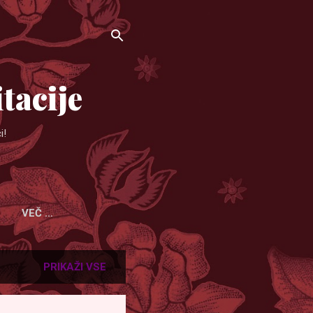
tacije
i!
VEČ …
PRIKAŽI VSE