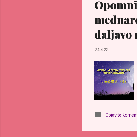
Opomnik
mednaro
daljavo 
24.4.23
Objavite komen