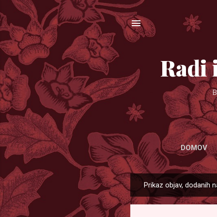
Radi 
B
DOMOV
Prikaz objav, dodanih na
O
b
j