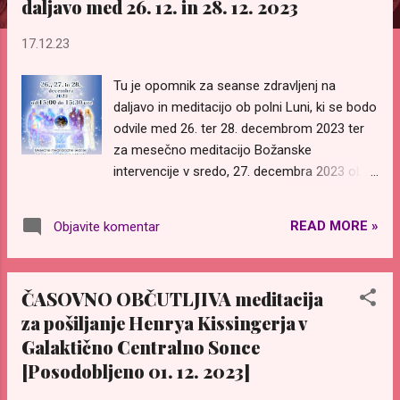
daljavo med 26. 12. in 28. 12. 2023
v
e
17.12.23
Tu je opomnik za seanse zdravljenj na
daljavo in meditacijo ob polni Luni, ki se bodo
odvile med 26. ter 28. decembrom 2023 ter
za mesečno meditacijo Božanske
intervencije v sredo, 27. decembra 2023 ob
01:33 uri. Mesečne mednarodne seanse
zdravljenj na daljavo z Mojstri Modrosti 1 in
READ MORE »
Objavite komentar
zdravilnimi zvezdnimi žarki Ob vsaki polni
Luni Mednarodna Skupina Zlate Dobe ter
uradna japonska ekipa Pripravimo se na
ČASOVNO OBČUTLJIVA meditacija
Spremembo organizirata seanse zdravljenj
za pošiljanje Henrya Kissingerja v
na daljavo, ki lahko ljudem širom sveta
Galaktično Centralno Sonce
pomagajo pri zdravljenju njihovega
notranjega bitja in misli. To je darilo, ki ga
[Posodobljeno 01. 12. 2023]
vsem podarjajo brezplačno.