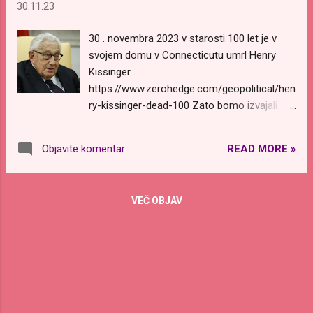
https://slovenian.welovemassmeditation.co
30.11.23
m/2018/08/zdravljenje-na-daljavo-z-
30 . novembra 2023 v starosti 100 let je v
mojstri.html Ob tokratni prihajajoči polni
svojem domu v Connecticutu umrl Henry
Luni se bodo ob sledečih časih odvile tri
Kissinger .
seanse zdravljenja na daljavo: Prvi dan:
https://www.zerohedge.com/geopolitical/hen
torek, 26. 12. 2023 od 15:00 do 15:30 ure.
ry-kissinger-dead-100 Zato bomo izvajali
https://www.timeanddate.com/worldclock/fix
meditacijo Budičnih stolpov in pošiljali
edtime.html?
Svetlobo in zaščito, da se njegovo dušo
msg=%5BFirst+Day%5D+Monthly+Ascended
READ MORE »
Objavite komentar
varno pospremi v roke sil Luči. Ko bo varno
+Masters+and+Stellar+Healing+R...
voden preko plazemske in eterične ravni, ga
bodo odpeljali v Galaktično Centralno Sonce
VEČ OBJAV
1 . To nas bo pomaknilo naprej po
najpozitivnejši časovnici Povzdignjenja 2 za
planet Zemljo. To množično meditacijo
bomo izvajali 30. 11. 2023 ob 14:00 uri, nato
pa naslednjih pet dni na vsake 4 ure. To
meditacijo lahko izvajate tudi tako pogosto,
kot želite. Tu je trenutni urnik intervalov za