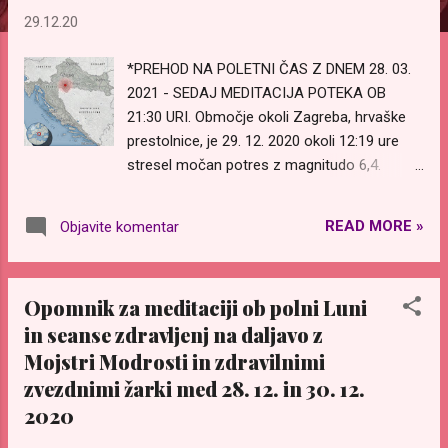
v
29.12.20
e
*PREHOD NA POLETNI ČAS Z DNEM 28. 03.
2021 - SEDAJ MEDITACIJA POTEKA OB
21:30 URI. Območje okoli Zagreba, hrvaške
prestolnice, je 29. 12. 2020 okoli 12:19 ure
stresel močan potres z magnitudo 6,4.
https://earthquake.usgs.gov/earthquakes/ev
entpage/us6000d3zh/executive
READ MORE »
Objavite komentar
https://www.rt.com/news/511003-
earthquake-shakes-croatia-magnitude/
Potres je povzročil obsežno gmotno škodo,
Opomnik za meditaciji ob polni Luni
nekateri predeli so bili brez elektrike. Celotno
in seanse zdravljenj na daljavo z
mesto je imelo težave s telefonijo in
Mojstri Modrosti in zdravilnimi
internetom. Potres je še posebej močno
prizadel mesto Petrinja. Ob objavljanju tega
zvezdnimi žarki med 28. 12. in 30. 12.
članka je bilo hospitaliziranih vsaj 30 ljudi, 7
2020
ljudi je žal umrlo, med njimi tudi 12-letna