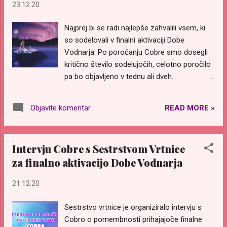
deklica.
23.12.20
https://edition.cnn.com/2020/12/29/europe/
croatia-earthquake-6-3-magnitude-petrinja-
Najprej bi se radi najlepše zahvalili vsem, ki
intl/index.html
so sodelovali v finalni aktivaciji Dobe
https://www.express.co.uk/news/world/1377
Vodnarja. Po poročanju Cobre smo dosegli
650/croatia-earthquake-latest-update-
kritično število sodelujočih, celotno poročilo
petrinja-damage-magnitude Spodnja
pa bo objavljeno v tednu ali dveh.
povezava (v hrvaščini) vključuje posnetke s
https://zmagaluci.blogspot.com/2020/12/pre
prizadetega območja:
dhodno-porocilo-o-finalni-aktivaciji.html Tu
READ MORE »
Objavite komentar
https://www.jutarnji.hr/vijesti/hrvats...
je opomnik za seanse zdravljenj na daljavo in
meditaciji ob polni Luni, vključno z meditacijo
Miru za Sirijo, ki se bodo odvile med 30.
Intervju Cobre s Sestrstvom Vrtnice
oktobrom in 1. novembrom 2020. Mesečne
za finalno aktivacijo Dobe Vodnarja
mednarodne seanse zdravljenj na daljavo z
Mojstri Modrosti 1 in zdravilnimi zvezdnimi
21.12.20
žarki Ob vsaki polni Luni Mednarodna Skupina
Zlate Dobe ter uradna japonska ekipa
Sestrstvo vrtnice je organiziralo intervju s
Pripravimo se na Spremembo organizirata
Cobro o pomembnosti prihajajoče finalne
dve seansi zdravljenja na daljavo, ki lahko