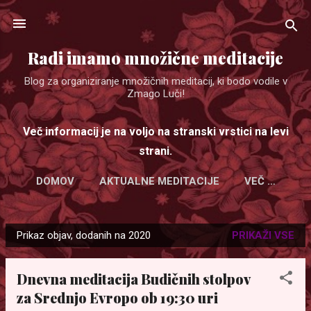
Preskoči na glavno vsebino
Radi imamo množične meditacije
Blog za organiziranje množičnih meditacij, ki bodo vodile v
Zmago Luči!
Več informacij je na voljo na stranski vrstici na levi
strani.
DOMOV
AKTUALNE MEDITACIJE
VEČ …
Prikaz objav, dodanih na 2020
PRIKAŽI VSE
O
b
Dnevna meditacija Budičnih stolpov
j
za Srednjo Evropo ob 19:30 uri
a