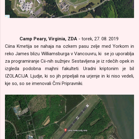
Camp Peary, Virginia, ZDA
- torek, 27. 08. 2019
Ciina Kmetija se nahaja na ozkem pasu zelje med Yorkom in
reko James blizu Williamsburga v Vancouvru, ki se jo uporablja
za programiranje Cii-nih sužnjev. Sestavljena je iz rdečih opek in
izgleda podobna majhni fakulteti. Uradni kriptonim je bil
IZOLACIJA. Ljudje, ki so jih pripeljali na urjenje in ki niso vedeli,
kje so, so se imenovali Črni Pripravniki.