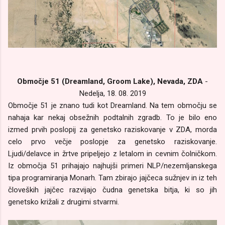
Območje 51 (Dreamland, Groom Lake), Nevada, ZDA
-
Nedelja, 18. 08. 2019
Območje 51 je znano tudi kot Dreamland. Na tem območju se
nahaja kar nekaj obsežnih podtalnih zgradb. To je bilo eno
izmed prvih poslopij za genetsko raziskovanje v ZDA, morda
celo prvo večje poslopje za genetsko raziskovanje.
Ljudi/delavce in žrtve pripeljejo z letalom in cevnim čolničkom.
Iz območja 51 prihajajo najhujši primeri NLP/nezemljanskega
tipa programiranja Monarh. Tam zbirajo jajčeca sužnjev in iz teh
človeških jajčec razvijajo čudna genetska bitja, ki so jih
genetsko križali z drugimi stvarmi.