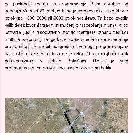
so priskrbela mesta za programiranje. Baza obratuje od
zgodnjih 50-ih let 20. stol., in tu se je sprocesiralo veliko število
otrok (po 1000, 2000 ali 3000 otrok naenkrat). Ta baza izvedla
velik delež izvornih travm in mučenj z razcepljanjem uma, ki so
ustvarila ljudi z disociativno motnjo identitete (znano tudi kot
multipla osebnost). Druge baze so se specializirale v nadaljnje
programiranje, ki so bili nadgradnja izvornega programiranja iz
baze China Lake. V tej bazi se je veliko število majhnih otrok
dehumaniziralo v kletkah. Bolnišnica Nimitz je pred
programiranjem na otrocih izvajala poskuse z narkotiki.