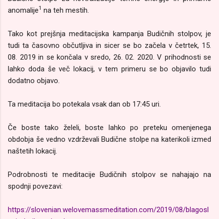
1
anomalije
na teh mestih.
Tako kot prejšnja meditacijska kampanja Budičnih stolpov, je
tudi ta časovno občutljiva in sicer se bo začela v četrtek, 15.
08. 2019 in se končala v sredo, 26. 02. 2020. V prihodnosti se
lahko doda še več lokacij, v tem primeru se bo objavilo tudi
dodatno objavo.
Ta meditacija bo potekala vsak dan ob 17:45 uri.
Če boste tako želeli, boste lahko po preteku omenjenega
obdobja še vedno vzdrževali Budične stolpe na katerikoli izmed
naštetih lokacij.
Podrobnosti te meditacije Budičnih stolpov se nahajajo na
spodnji povezavi:
https://slovenian.welovemassmeditation.com/2019/08/blagosl