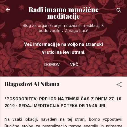
Preskoči na glavno vsebino
Radi imamo množične
meditacije
Blog za organiziranje množičnih meditacij, ki
bodo vodile v Zmago Luči!
Več informacij je na voljo na stranski
vrstici na levi strani.
DOMOV
VEČ …
Blagoslovi Al Nilama
*POSODOBITEV: PREHOD NA ZIMSKI ČAS Z DNEM 27. 10.
2019 - SEDAJ MEDITACIJA POTEKA OB 16:45 URI.
Na vsaki lokaciji, navedeni na tej strani, bomo vzpostavili
Budične stolpe za nevtralizacijo temne energije in primarne