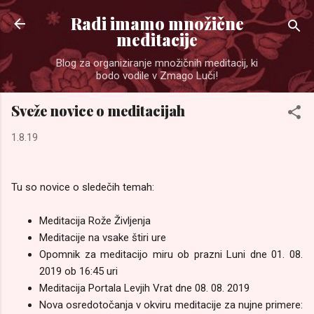
Preskoči na glavno vsebino
Radi imamo množične
meditacije
Blog za organiziranje množičnih meditacij, ki
bodo vodile v Zmago Luči!
Sveže novice o meditacijah
1.8.19
Tu so novice o sledečih temah:
Meditacija Rože Življenja
Meditacije na vsake štiri ure
Opomnik za meditacijo miru ob prazni Luni dne 01. 08.
2019 ob 16:45 uri
Meditacija Portala Levjih Vrat dne 08. 08. 2019
Nova osredotočanja v okviru meditacije za nujne primere: