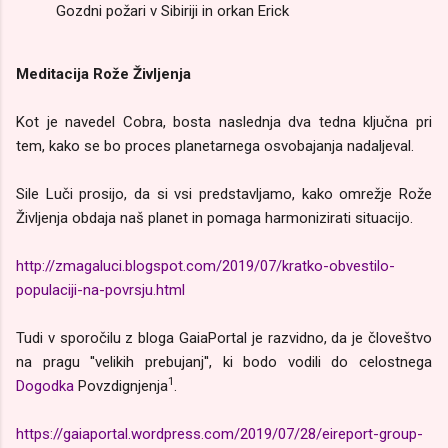
Gozdni požari v Sibiriji in orkan Erick
Meditacija Rože Življenja
Kot je navedel Cobra, bosta naslednja dva tedna ključna pri
tem, kako se bo proces planetarnega osvobajanja nadaljeval.
Sile Luči prosijo, da si vsi predstavljamo, kako omrežje Rože
Življenja obdaja naš planet in pomaga harmonizirati situacijo.
http://zmagaluci.blogspot.com/2019/07/kratko-obvestilo-
populaciji-na-povrsju.html
Tudi v sporočilu z bloga GaiaPortal je razvidno, da je človeštvo
na pragu ''velikih prebujanj'', ki bodo vodili do celostnega
1
Dogodka
Povzdignjenja
.
https://gaiaportal.wordpress.com/2019/07/28/eireport-group-