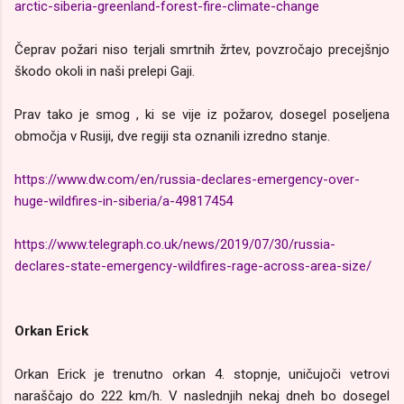
arctic-siberia-greenland-forest-fire-climate-change
Čeprav požari niso terjali smrtnih žrtev, povzročajo precejšnjo
škodo okoli in naši prelepi Gaji.
Prav tako je smog , ki se vije iz požarov, dosegel poseljena
območja v Rusiji, dve regiji sta oznanili izredno stanje.
https://www.dw.com/en/russia-declares-emergency-over-
huge-wildfires-in-siberia/a-49817454
https://www.telegraph.co.uk/news/2019/07/30/russia-
declares-state-emergency-wildfires-rage-across-area-size/
Orkan Erick
Orkan Erick je trenutno orkan 4. stopnje, uničujoči vetrovi
naraščajo do 222 km/h. V naslednjih nekaj dneh bo dosegel