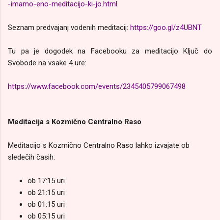
-imamo-eno-meditacijo-ki-jo.html
Seznam predvajanj vodenih meditacij:
https://goo.gl/z4UBNT
Tu pa je dogodek na Facebooku za meditacijo Ključ do
Svobode na vsake 4 ure:
https://www.facebook.com/events/2345405799067498
Meditacija s Kozmično Centralno Raso
Meditacijo s Kozmično Centralno Raso lahko izvajate ob
sledečih časih:
ob 17:15 uri
ob 21:15
uri
ob 01:15
uri
ob 05:15
uri