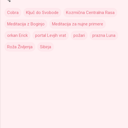
Cobra
Ključ do Svobode
Kozmična Centralna Rasa
Meditacija z Boginjo
Meditacija za nujne primere
orkan Erick
portal Levjih vrat
požari
prazna Luna
Roža Življenja
Sibirja
K
o
m
e
n
t
a
r
j