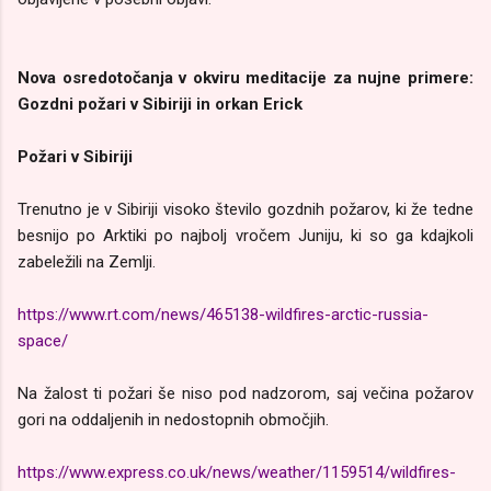
Nova osredotočanja v okviru meditacije za nujne primere:
Gozdni požari v Sibiriji in orkan Erick
Požari v Sibiriji
Trenutno je v Sibiriji visoko število gozdnih požarov, ki že tedne
besnijo po Arktiki po najbolj vročem Juniju, ki so ga kdajkoli
zabeležili na Zemlji.
https://www.rt.com/news/465138-wildfires-arctic-russia-
space/
Na žalost ti požari še niso pod nadzorom, saj večina požarov
gori na oddaljenih in nedostopnih območjih.
https://www.express.co.uk/news/weather/1159514/wildfires-