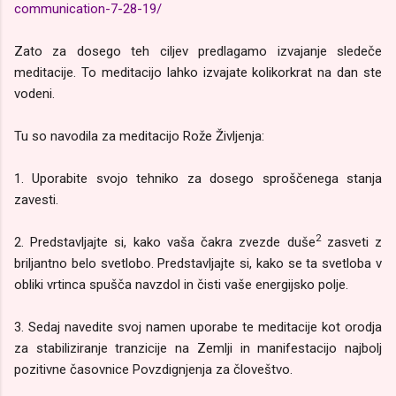
communication-7-28-19/
Zato za dosego teh ciljev predlagamo izvajanje sledeče
meditacije. To meditacijo lahko izvajate kolikorkrat na dan ste
vodeni.
Tu so navodila za meditacijo Rože Življenja:
1. Uporabite svojo tehniko za dosego sproščenega stanja
zavesti.
2
2. Predstavljajte si, kako vaša čakra zvezde duše
zasveti z
briljantno belo svetlobo. Predstavljajte si, kako se ta svetloba v
obliki vrtinca spušča navzdol in čisti vaše energijsko polje.
3. Sedaj navedite svoj namen uporabe te meditacije kot orodja
za stabiliziranje tranzicije na Zemlji in manifestacijo najbolj
pozitivne časovnice Povzdignjenja za človeštvo.