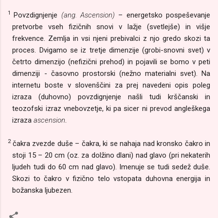
1
Povzdignjenje
(ang. Ascension)
– energetsko pospeševanje
pretvorbe vseh fizičnih snovi v lažje (svetlejše) in višje
frekvence. Zemlja in vsi njeni prebivalci z njo gredo skozi ta
proces. Dvigamo se iz tretje dimenzije (grobi-snovni svet) v
četrto dimenzijo (nefizični prehod) in pojavili se bomo v peti
dimenziji - časovno prostorski (nežno materialni svet). Na
internetu boste v slovenščini za prej navedeni opis poleg
izraza (duhovno) povzdignjenje našli tudi krščanski in
teozofski izraz vnebovzetje, ki pa sicer ni prevod angleškega
izraza
ascension
.
2
čakra zvezde duše – čakra, ki se nahaja nad kronsko čakro in
stoji 15 – 20 cm (oz. za dolžino dlani) nad glavo (pri nekaterih
ljudeh tudi do 60 cm nad glavo). Imenuje se tudi sedež duše.
Skozi to čakro v fizično telo vstopata duhovna energija in
božanska ljubezen.