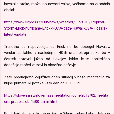
havajske otoke; možni so nevarni valovi, večinoma na vzhodnih
obalah.
https://www.express.co.uk/news/weather/1159105/Tropical-
Storm-Erick-hurricane-Erick-NOAA-path-Hawaii-USA-Flossie-
latest-update
Trenutno se napoveduje, da Erick ne bo dosegel Havajev,
vendar se lahko v naslednjih
48-ih urah okrepi in ko bo v
četrtek potoval južno od Havajev, lahko le-te posledično
dosežejo močni vetrovi in obsežno deževje.
Zato predlagamo vključitev obeh situacij v našo meditacijo za
nujne primere, ki poteka vsak dan ob 16:00 uri.
https://slovenian.welovemassmeditation.com/2018/02/medita
cija-preboja-ob-1500-uri-in.html
Predstavljajte si, kako se požare v Sibiriji zaduši kolikor hitro je