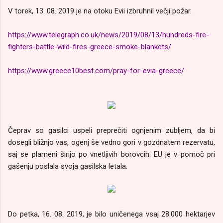
V torek, 13. 08. 2019 je na otoku Evii izbruhnil večji požar.
https://www.telegraph.co.uk/news/2019/08/13/hundreds-fire-
fighters-battle-wild-fires-greece-smoke-blankets/
https://www.greece10best.com/pray-for-evia-greece/
Čeprav so gasilci uspeli preprečiti ognjenim zubljem, da bi
dosegli bližnjo vas, ogenj še vedno gori v gozdnatem rezervatu,
saj se plameni širijo po vnetljivih borovcih. EU je v pomoč pri
gašenju poslala svoja gasilska letala.
Do petka, 16. 08. 2019, je bilo uničenega vsaj 28.000 hektarjev