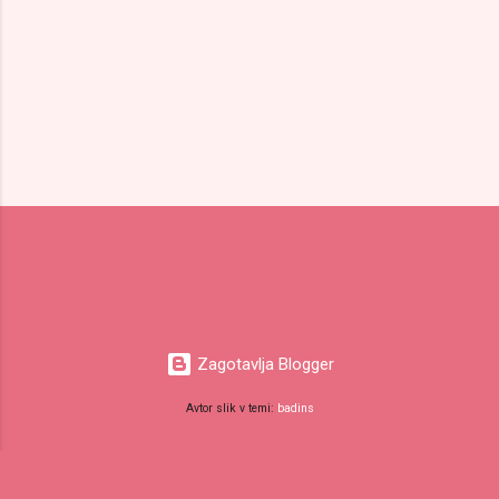
Zagotavlja Blogger
Avtor slik v temi:
badins