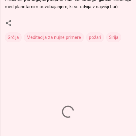
med planetarnim osvobajanjem, ki se odvija v najvišji Luči.
Grčija
Meditacija za nujne primere
požari
Sirija
K
o
m
e
n
t
a
r
j
i