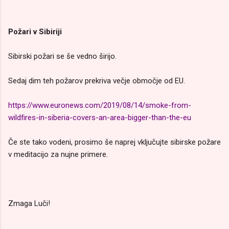
Požari v Sibiriji
Sibirski požari se še vedno širijo.
Sedaj dim teh požarov prekriva večje območje od EU.
https://www.euronews.com/2019/08/14/smoke-from-
wildfires-in-siberia-covers-an-area-bigger-than-the-eu
Če ste tako vodeni, prosimo še naprej vključujte sibirske požare
v meditacijo za nujne primere.
Zmaga Luči!