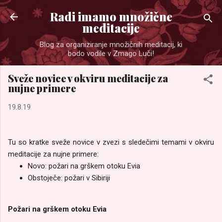
Preskoči na glavno vsebino
Radi imamo množične
meditacije
Blog za organiziranje množičnih meditacij, ki
bodo vodile v Zmago Luči!
Sveže novice v okviru meditacije za
nujne primere
19.8.19
Tu so kratke sveže novice v zvezi s sledečimi temami v okviru
meditacije za nujne primere:
Novo: požari na grškem otoku Evia
Obstoječe: požari v Sibiriji
Požari na grškem otoku Evia