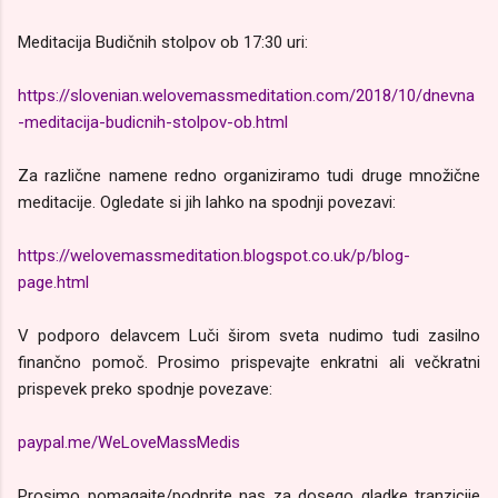
Meditacija Budičnih stolpov ob 17:30 uri:
https://slovenian.welovemassmeditation.com/2018/10/dnevna
-meditacija-budicnih-stolpov-ob.html
Za različne namene redno organiziramo tudi druge množične
meditacije. Ogledate si jih lahko na spodnji povezavi:
https://welovemassmeditation.blogspot.co.uk/p/blog-
page.html
V podporo delavcem Luči širom sveta nudimo tudi zasilno
finančno pomoč. Prosimo prispevajte enkratni ali večkratni
prispevek preko spodnje povezave:
paypal.me/WeLoveMassMedis
Prosimo pomagajte/podprite nas za dosego gladke tranzicije