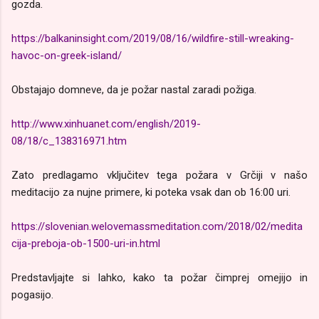
gozda.
https://balkaninsight.com/2019/08/16/wildfire-still-wreaking-
havoc-on-greek-island/
Obstajajo domneve, da je požar nastal zaradi požiga.
http://www.xinhuanet.com/english/2019-
08/18/c_138316971.htm
Zato predlagamo vključitev tega požara v Grčiji v našo
meditacijo za nujne primere, ki poteka vsak dan ob 16:00 uri.
https://slovenian.welovemassmeditation.com/2018/02/medita
cija-preboja-ob-1500-uri-in.html
Predstavljajte si lahko, kako ta požar čimprej omejijo in
pogasijo.