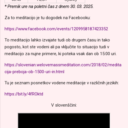
* Premik ure na poletni čas z dnem 30. 03. 2025.
Za to meditacijo je tu dogodek na Facebooku:
https://www.facebook.com/events/1209958187423352
To meditacijo lahko izvajate tudi ob drugem času in tako
pogosto, kot ste vodeni ali pa vključite to situacijo tudi v
meditacijo za nujne primere, ki poteka vsak dan ob 15:00 uri.
https://slovenian.welovemassmeditation.com/2018/02/medita
cija-preboja-ob-1500-uri-in.html
Tu je seznam posnetkov vodene meditacije v različnih jezikih:
https://bit.ly/4fROktd
V slovenščini: