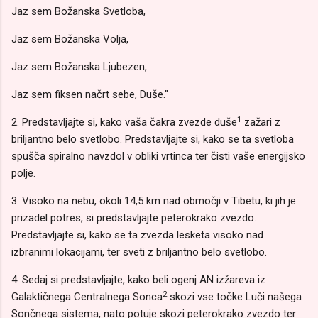
Jaz sem Božanska Svetloba,
Jaz sem Božanska Volja,
Jaz sem Božanska Ljubezen,
Jaz sem fiksen načrt sebe, Duše."
1
2. Predstavljajte si, kako vaša čakra zvezde duše
zažari z
briljantno belo svetlobo. Predstavljajte si, kako se ta svetloba
spušča spiralno navzdol v obliki vrtinca ter čisti vaše energijsko
polje.
3. Visoko na nebu, okoli 14,5 km nad območji v Tibetu, ki jih je
prizadel potres, si predstavljajte peterokrako zvezdo.
Predstavljajte si, kako se ta zvezda lesketa visoko nad
izbranimi lokacijami, ter sveti z briljantno belo svetlobo.
4. Sedaj si predstavljajte, kako beli ogenj AN izžareva iz
2
Galaktičnega Centralnega Sonca
skozi vse točke Luči našega
Sončnega sistema, nato potuje skozi peterokrako zvezdo ter