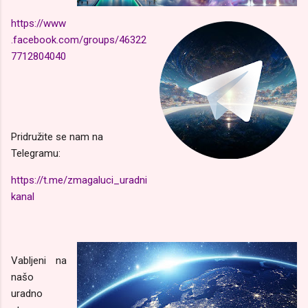
https://www
.facebook.com/groups/46322
7712804040
Pridružite se nam na
Telegramu:
https://t.me/zmagaluci_uradni
kanal
Vabljeni na
našo
uradno