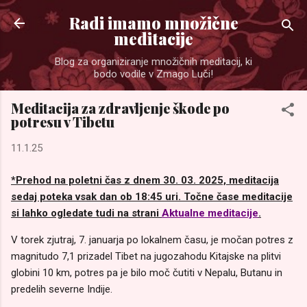
Preskoči na glavno vsebino
Radi imamo množične
meditacije
Blog za organiziranje množičnih meditacij, ki
bodo vodile v Zmago Luči!
Meditacija za zdravljenje škode po
potresu v Tibetu
11.1.25
*Prehod na poletni čas z dnem 30. 03. 2025, meditacija
sedaj poteka vsak dan ob 18:45 uri. Točne čase meditacije
si lahko ogledate tudi na strani
Aktualne meditacije
.
V torek zjutraj, 7. januarja po lokalnem času, je močan potres z
magnitudo 7,1 prizadel Tibet na jugozahodu Kitajske na plitvi
globini 10 km, potres pa je bilo moč čutiti v Nepalu, Butanu in
predelih severne Indije.