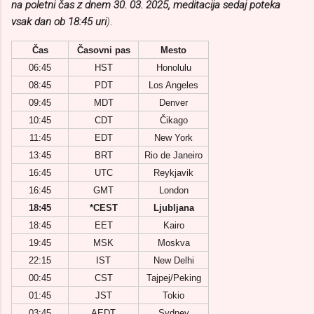
na poletni čas z dnem 30. 03. 2025, meditacija sedaj poteka
vsak dan ob 18:45 uri
)
.
Čas
Časovni pas
Mesto
06:45
HST
Honolulu
08:45
PDT
Los Angeles
09:45
MDT
Denver
10:45
CDT
Čikago
11:45
EDT
New York
13:45
BRT
Rio de Janeiro
16:45
UTC
Reykjavik
16:45
GMT
London
18:45
*CEST
Ljubljana
18:45
EET
Kairo
19:45
MSK
Moskva
22:15
IST
New Delhi
00:45
CST
Tajpej/Peking
01:45
JST
Tokio
03:45
AEDT
Sydney