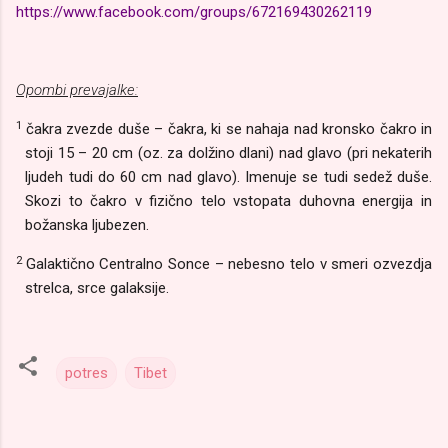
https://www.facebook.com/groups/672169430262119
Opombi prevajalke:
1
čakra zvezde duše – čakra, ki se nahaja nad kronsko čakro in
stoji 15 – 20 cm (oz. za dolžino dlani) nad glavo (pri nekaterih
ljudeh tudi do 60 cm nad glavo). Imenuje se tudi sedež duše.
Skozi to čakro v fizično telo vstopata duhovna energija in
božanska ljubezen.
2
Galaktično Centralno Sonce – nebesno telo v smeri ozvezdja
strelca, srce galaksije.
potres
Tibet
K