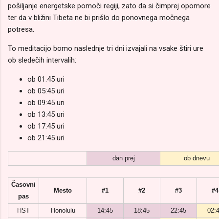
pošiljanje energetske pomoči regiji, zato da si čimprej opomore
ter da v bližini Tibeta ne bi prišlo do ponovnega močnega
potresa.
To meditacijo bomo naslednje tri dni izvajali na vsake štiri ure
ob sledečih intervalih:
ob 01:45 uri
ob 05:45 uri
ob 09:45 uri
ob 13:45 uri
ob 17:45 uri
ob 21:45 uri
dan prej
ob dnevu
Časovni
Mesto
#1
#2
#3
#4
pas
HST
Honolulu
14:45
18:45
22:45
02: