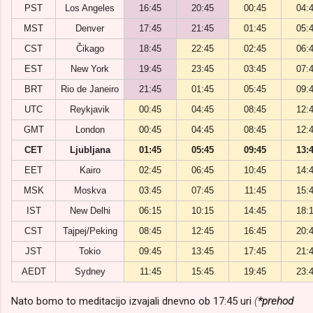
PST
Los Angeles
16:45
20:45
00:45
04:
MST
Denver
17:45
21:45
01:45
05:
CST
Čikago
18:45
22:45
02:45
06:
EST
New York
19:45
23:45
03:45
07:
BRT
Rio de Janeiro
21:45
01:45
05:45
09:
UTC
Reykjavik
00:45
04:45
08:45
12:
GMT
London
00:45
04:45
08:45
12:
CET
Ljubljana
01:45
05:45
09:45
13:
EET
Kairo
02:45
06:45
10:45
14:
MSK
Moskva
03:45
07:45
11:45
15:
IST
New Delhi
06:15
10:15
14:45
18:
CST
Tajpej/Peking
08:45
12:45
16:45
20:
JST
Tokio
09:45
13:45
17:45
21:
AEDT
Sydney
11:45
15:45
19:45
23:
Nato bomo to meditacijo izvajali dnevno ob 17:45 uri
(
*prehod