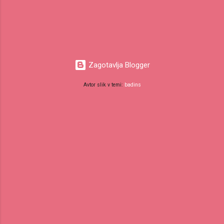
Zagotavlja Blogger
Avtor slik v temi:
badins