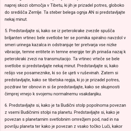
naprej skozi območja v Tibetu, ki jih je prizadel potres, globoko
do središča Zemlje. Ta steber belega ognja AN si predstavljajte
nekaj minut.
5. Predstavljajte si, kako se iz peterokrake zvezde spušča
briljanten vrtinec bele svetlobe ter se pomika spiralno navzdol v
smeri urinega kazalca in odstranjuje ter pretvarja vse nizke
vibracije, temne entitete in temne energije ter jih prinaša nazaj k
peterokraki zvezi na transmutacijo. Ta vrtinec vrteče se bele
svetlobe si predstavljajte nekaj minut. Predstavljajte si, kako
rešijo vse posameznike, ki so še ujeti v ruševinah. Zatem si
predstavljajte, kako se tibetska regija, ki jo je prizadel potres,
pozdravi ter obnovi in si še predstavljajte, kako se skupnosti
čimprej vrnejo k svojemu normalnemu vsakdanjiku.
6. Predstavljajte si, kako je ta Budični stolp popolnoma povezan
z vsemi Budičnimi stolpi na planetu. Predstavljajte si, kako je
povezan s planetarnim svetlobnim omrežjem pod, nad in na
površju planeta ter kako je povezan z vsako točko Luči, kakor