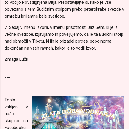
to vodijo Povzdignjena Bitja. Predstavljajte si, kako je vse
povezano s tem Budičnim stolpom preko peterokrake zvezde v
omrežju briljantne bele svetlobe.
7. Sedaj v imenu Izvora, v imenu prisotnosti Jaz Sem, ki je iz
večne svetlobe, izjavljamo in poveljujemo, da je ta Budični stolp
nad območji v Tibetu, ki jih je prizadel potres, popolnoma
dokončan na vseh ravneh, kakor je to vodil Izvor.
Zmaga Luči!
---------------------------------------------------------------------
---
Toplo
vabljeni v
našo
skupino na
Facebooku: