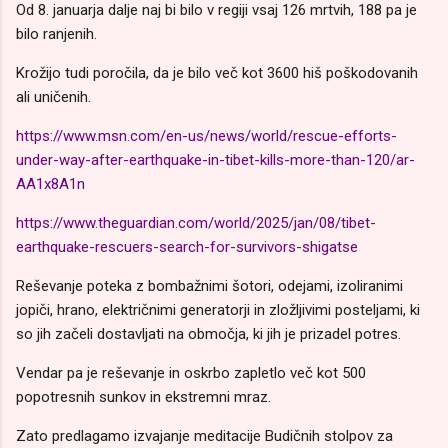
Od 8. januarja dalje naj bi bilo v regiji vsaj 126 mrtvih, 188 pa je
bilo ranjenih.
Krožijo tudi poročila, da je bilo več kot 3600 hiš poškodovanih
ali uničenih.
https://www.msn.com/en-us/news/world/rescue-efforts-
under-way-after-earthquake-in-tibet-kills-more-than-120/ar-
AA1x8A1n
https://www.theguardian.com/world/2025/jan/08/tibet-
earthquake-rescuers-search-for-survivors-shigatse
Reševanje poteka z bombažnimi šotori, odejami, izoliranimi
jopiči, hrano, električnimi generatorji in zložljivimi posteljami, ki
so jih začeli dostavljati na območja, ki jih je prizadel potres.
Vendar pa je reševanje in oskrbo zapletlo več kot 500
popotresnih sunkov in ekstremni mraz.
Zato predlagamo izvajanje meditacije Budičnih stolpov za