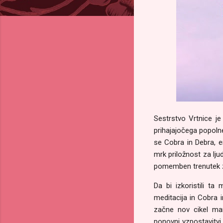
Sestrstvo Vrtnice j
prihajajočega popolne
se Cobra in Debra, e
mrk priložnost za lju
pomemben trenutek za
Da bi izkoristili t
meditacija in Cobra 
začne nov cikel man
ponovni vzpostavitvi 