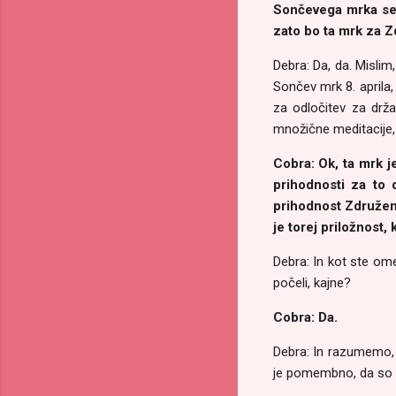
Sončevega mrka se 
zato bo ta mrk za 
Debra: Da, da. Mislim
Sončev mrk 8. aprila,
za odločitev za drž
množične meditacije
Cobra: Ok, ta mrk je
prihodnosti za to d
prihodnost Združeni
je torej priložnost,
Debra: In kot ste ome
počeli, kajne?
Cobra: Da.
Debra: In razumemo, d
je pomembno, da so ti