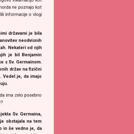
a morda ne poznajo kot
ili informacije o vlogi
nimi državami je bila
tanovitev neodvisnih
žah. Nekateri od njih
jih je bil Benjamin
ike s Sv. Germainom.
nih držav na fizični
. Vedel je, da imajo
uju.
in da ima zelo posebno
v?
jekta Sv. Germaina,
 je obstajala na tem
o in še vedno je, da