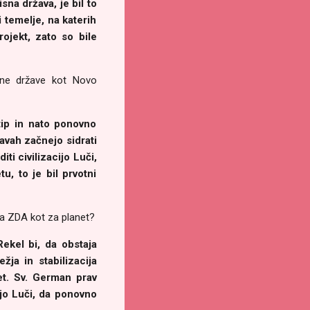
sna država, je bil to
 temelje, na katerih
ojekt, zato so bile
ene države kot Novo
tip in nato ponovno
žavah začnejo sidrati
i civilizacijo Luči,
u, to je bil prvotni
 za ZDA kot za planet?
ekel bi, da obstaja
ja in stabilizacija
et. Sv. German prav
cijo Luči, da ponovno