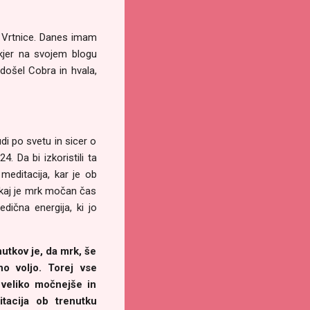
v Vrtnice. Danes imam
 kjer na svojem blogu
došel Cobra in hvala,
di po svetu in sicer o
 Da bi izkoristili ta
editacija, kar je ob
zakaj je mrk močan čas
dična energija, ki jo
utkov je, da mrk, še
no voljo. Torej vse
 veliko močnejše in
tacija ob trenutku