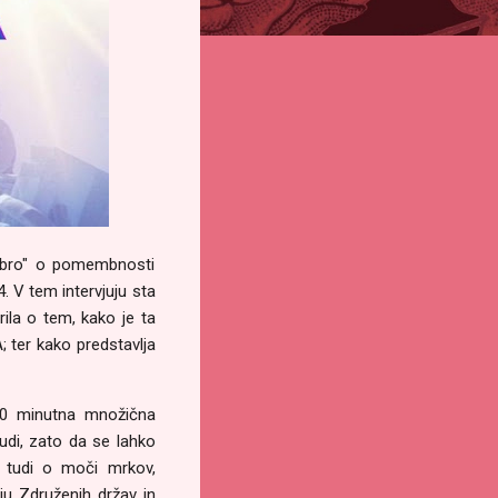
Cobro" o pomembnosti
. V tem intervjuju sta
ila o tem, kako je ta
; ter kako predstavlja
 20 minutna množična
udi, zato da se lahko
a tudi o moči mrkov,
nju Združenih držav in