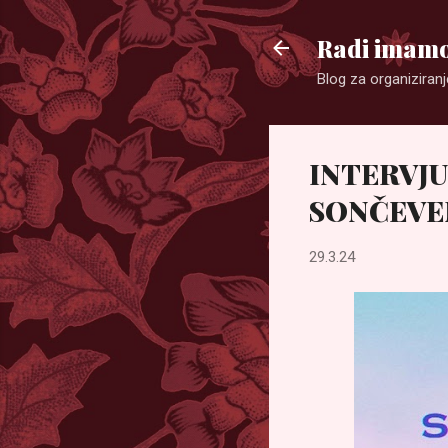
Radi imamo
Blog za organiziranj
INTERVJU
SONČEVE
29.3.24