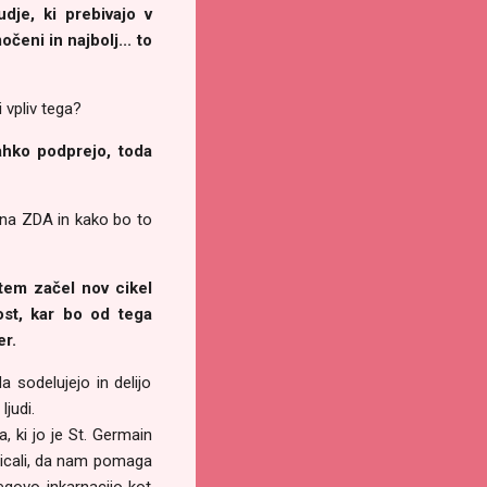
dje, ki prebivajo v
očeni in najbolj... to
i vpliv tega?
lahko podprejo, toda
i na ZDA in kako bo to
 tem začel nov cikel
ost, kar bo od tega
er.
 sodelujejo in delijo
ljudi.
 ki jo je St. Germain
klicali, da nam pomaga
egovo inkarnacijo kot