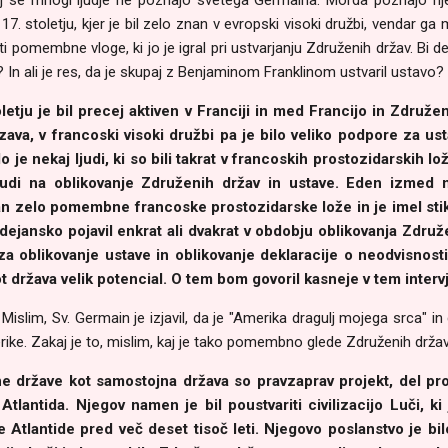
17. stoletju, kjer je bil zelo znan v evropski visoki družbi, vendar g
iti pomembne vloge, ki jo je igral pri ustvarjanju Združenih držav. Bi del
 In ali je res, da je skupaj z Benjaminom Franklinom ustvaril ustavo?
letju je bil precej aktiven v Franciji in med Francijo in Združe
va, v francoski visoki družbi pa je bilo veliko podpore za us
o je nekaj ljudi, ki so bili takrat v francoskih prostozidarskih lo
 tudi na oblikovanje Združenih držav in ustave. Eden izmed n
 član zelo pomembne francoske prostozidarske lože in je imel st
dejansko pojavil enkrat ali dvakrat v obdobju oblikovanja Združe
 za oblikovanje ustave in oblikovanje deklaracije o neodvisnosti
 država velik potencial. O tem bom govoril kasneje v tem intervj
 Mislim, Sv. Germain je izjavil, da je "Amerika dragulj mojega srca" 
ike. Zakaj je to, mislim, kaj je tako pomembno glede Združenih drža
e države kot samostojna država so pravzaprav projekt, del pro
lantida. Njegov namen je bil poustvariti civilizacijo Luči, ki
e Atlantide pred več deset tisoč leti. Njegovo poslanstvo je bil