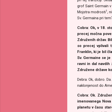
grof Saint Germain v 
1
Mojstra modrosti
, n
Sv. Germaina pri tem?
Cobra: Ok, v 18. sto
precej močna poveza
Združenih držav. Bil
so precej vplivali
Franklin, ki je bil
Sv. Germaine se je 
ravni in dal navdih
Združene države kot
Debra: Ok, dobro. Da.
naklonjenost do Amer
Cobra: Ok. Združen
imenovanega Nova At
planetu v času star