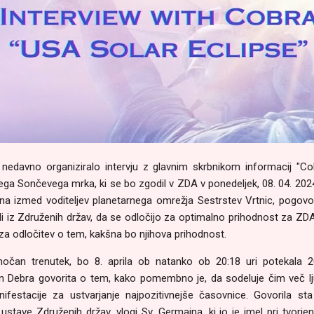
e nedavno organiziralo intervju z glavnim skrbnikom informacij "
ga Sončevega mrka, ki se bo zgodil v ZDA v ponedeljek, 08. 04. 2024
na izmed voditeljev planetarnega omrežja Sestrstev Vrtnic, pogovor
di iz Združenih držav, da se odločijo za optimalno prihodnost za ZDA
 odločitev o tem, kakšna bo njihova prihodnost.
a močan trenutek, bo 8. aprila ob natanko ob 20:18 uri potekala
in Debra govorita o tem, kako pomembno je, da sodeluje čim več lj
ifestacije za ustvarjanje najpozitivnejše časovnice. Govorila st
ustave Združenih držav, vlogi Sv. Germaina, ki jo je imel pri tvorje