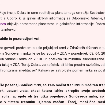
:
 Moje ime je Debra in sem voditeljica planetarnega omrežja Sestrste
i s Cobro, ki je glavni skrbnik informacij za Odporniško Gibanje,
.com
objavlja pomembne planetarne in galaktične informacije. Dobro
ta intervju.
bilo in pozdravljeni vsi.
 govorili predvsem o zelo priljubljeni temi v Združenih državah in tu
m Sončevem mrku, ki se bo zgodil v ZDA v ponedeljek, 08. 04. 2024.
ob vrhuncu mrka ob 20:18 uri potekala 20-minutna sinhronizirana m
 tukaj v ZDA. Torej, Cobra, za začetek, ali lahko prosim razložite, 
hronizirane meditacije? Kakšen je astrološki pomen mrka in posle
, še posebej Sončevi mrki, so zelo močni trenutki in moč teh tren
, ustvari vrata, skozi katera lahko okrepite svojo svobod
 volje, sprejete ob trenutku popolnega Sončevega mrka, so
e v tistem trenutku izjemno močan. Torej, množična medi