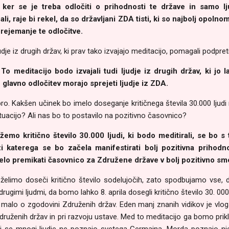
 ker se je treba odločiti o prihodnosti te države in samo lju
i, raje bi rekel, da so državljani ZDA tisti, ki so najbolj opolnom
prejemanje te odločitve.
udje iz drugih držav, ki prav tako izvajajo meditacijo, pomagali podpret
To meditacijo bodo izvajali tudi ljudje iz drugih držav, ki jo 
 glavno odločitev morajo sprejeti ljudje iz ZDA.
ro. Kakšen učinek bo imelo doseganje kritičnega števila 30.000 ljud
ituacijo? Ali nas bo to postavilo na pozitivno časovnico?
emo kritično število 30.000 ljudi, ki bodo meditirali, se bo s
zi katerega se bo začela manifestirati bolj pozitivna prihodn
elo premikati časovnico za Združene države v bolj pozitivno sm
želimo doseči kritično število sodelujočih, zato spodbujamo vse, da
rugimi ljudmi, da bomo lahko 8. aprila dosegli kritično število 30. 000 
malo o zgodovini Združenih držav. Eden manj znanih vidikov je vloga,
 Združenih držav in pri razvoju ustave. Med to meditacijo ga bomo pri
Sedaj se mnogi ljudje ne poznajo svetega Germaina. Morda poznajo nj