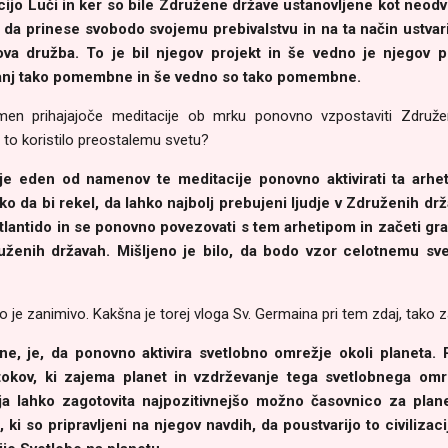
acijo Luči in ker so bile Združene države ustanovljene kot neodvi
da prinese svobodo svojemu prebivalstvu in na ta način ustvari
ova družba. To je bil njegov projekt in še vedno je njegov pr
anj tako pomembne in še vedno so tako pomembne.
namen prihajajoče meditacije ob mrku ponovno vzpostaviti Združ
 to koristilo preostalemu svetu?
je eden od namenov te meditacije ponovno aktivirati ta arhe
 tako da bi rekel, da lahko najbolj prebujeni ljudje v Združenih dr
lantido in se ponovno povezovati s tem arhetipom in začeti gradit
ruženih državah. Mišljeno je bilo, da bodo vzor celotnemu svet
To je zanimivo. Kakšna je torej vloga Sv. Germaina pri tem zdaj, tako
ne, je, da ponovno aktivira svetlobno omrežje okoli planeta. R
tokov, ki zajema planet in vzdrževanje tega svetlobnega omrež
a lahko zagotovita najpozitivnejšo možno časovnico za plan
, ki so pripravljeni na njegov navdih, da poustvarijo to civiliza