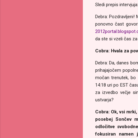
Sledi prepis intervjuja
Debra: Pozdravljeni!
ponovno čast govorit
2012portal.blogspot
da ste si vzeli čas za 
Cobra: Hvala za pova
Debra: Da, danes bomo
prihajajočem popolne
močan trenutek, bo 
14:18 uri po EST času
za izvedbo večje sin
ustvarja?
Cobra: Ok, vsi mrki
posebej Sončev mrk
odločitve svobodne
fokusiran namen j