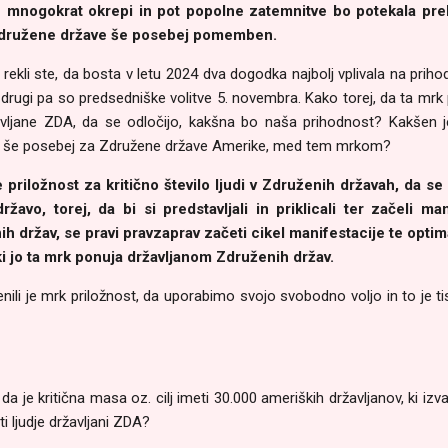
mnogokrat okrepi in pot popolne zatemnitve bo potekala pre
Združene države še posebej pomemben.
, rekli ste, da bosta v letu 2024 dva dogodka najbolj vplivala na prih
 drugi pa so predsedniške volitve 5. novembra. Kako torej, da ta mrk 
avljane ZDA, da se odločijo, kakšna bo naša prihodnost? Kakšen j
, še posebej za Združene države Amerike, med tem mrkom?
 priložnost za kritično število ljudi v Združenih državah, da se
ržavo, torej, da bi si predstavljali in priklicali ter začeli man
h držav, se pravi pravzaprav začeti cikel manifestacije te optim
 ki jo ta mrk ponuja državljanom Združenih držav.
nili je mrk priložnost, da uporabimo svojo svobodno voljo in to je tist
a je kritična masa oz. cilj imeti 30.000 ameriških državljanov, ki izva
 ljudje državljani ZDA?