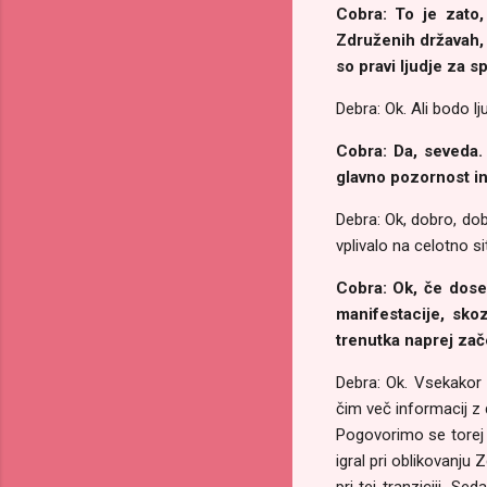
Cobra: To je zato,
Združenih državah, al
so pravi ljudje za s
Debra: Ok. Ali bodo lj
Cobra: Da, seveda. 
glavno pozornost in
Debra: Ok, dobro, dob
vplivalo na celotno s
Cobra: Ok, če dosež
manifestacije, sko
trenutka naprej zač
Debra: Ok. Vsekakor 
čim več informacij z d
Pogovorimo se torej 
igral pri oblikovanju
pri tej tranziciji. 