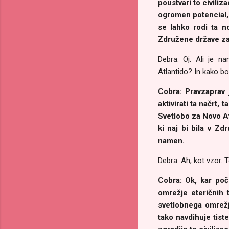
poustvari to civiliz
ogromen potencial, 
se lahko rodi ta n
Združene države z
Debra: Oj. Ali je 
Atlantido? In kako bo
Cobra: Pravzaprav 
aktivirati ta načrt,
Svetlobo za Novo At
ki naj bi bila v Zd
namen.
Debra: Ah, kot vzor. 
Cobra: Ok, kar poč
omrežje eteričnih 
svetlobnega omrežj
tako navdihuje tiste