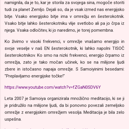
namignila, da je to, kar je storila za svojega sina, mogoče storiti
tudi za planet Zemljo. Dejali so, da je vsak izmed nas energijsko
bitje. Vsako energijsko bitje ima v omrežju en šesterokotnik.
Vsako bitje lahko šesterokotniku vlije svetlobo ali pa jo črpa iz
njega. Vsaka odločitev, ki jo naredimo, je torej pomembna.
Ko živimo v visoki frekvenci, v omrežje vnašamo energijo in
svoje veselje v naš EN šesterokotnik, ki lahko napolni TISOČ
šesterokotnikov. Ko smo na nizki frekvenci, energijo črpamo iz
omrežja, zato je tako močan učinek, ko se na milijone ljudi
zbere in istočasno napaja omrežje. S Samoiyinimi besedami:
"Preplavljamo energijske točke!"
https://www.youtube.com/watch?v=fZGaN0SDV6Y
Leta 2007 je Samoiya organizirala množično meditacijo, ki se ji
je pridružilo na milijone ljudi, da bi ponovno povezali zemeljsko
omrežje z energijskim omrežjem vesolja. Meditacija je bila zelo
uspešna.