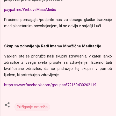
paypal.me/WeLoveMassMedis
Prosimo pomagajte/podprite nas za dosego gladke tranzicije
med planetarnim osvobajanjem, ki se odvija v najvišji Luči.
Skupina zdravljenja Radi Imamo Množične Meditacije
Vabljeni ste se pridružiti naši skupini zdravljenja, v kateri lahko
zdravilce z vsega sveta prosite za zdravljenje. Iščemo tudi
kvalificirane zdravilce, da se pridružijo tej skupini v pomoč
ljudem, ki potrebujejo zdravljenje.
https://www.facebook.com/groups/672169430262119
Prižiganje omrežja