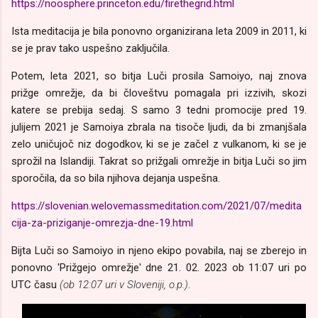
https://noosphere.princeton.edu/firethegrid.html
Ista meditacija je bila ponovno organizirana leta 2009 in 2011, ki
se je prav tako uspešno zaključila.
Potem, leta 2021, so bitja Luči prosila Samoiyo, naj znova
prižge omrežje, da bi človeštvu pomagala pri izzivih, skozi
katere se prebija sedaj. S samo 3 tedni promocije pred 19.
julijem 2021 je Samoiya zbrala na tisoče ljudi, da bi zmanjšala
zelo uničujoč niz dogodkov, ki se je začel z vulkanom, ki se je
sprožil na Islandiji. Takrat so prižgali omrežje in bitja Luči so jim
sporočila, da so bila njihova dejanja uspešna.
https://slovenian.welovemassmeditation.com/2021/07/medita
cija-za-priziganje-omrezja-dne-19.html
Bijta Luči so Samoiyo in njeno ekipo povabila, naj se zberejo in
ponovno 'Prižgejo omrežje' dne 21. 02. 2023 ob 11:07 uri po
UTC času
(ob 12:07 uri v Sloveniji, o.p.)
.