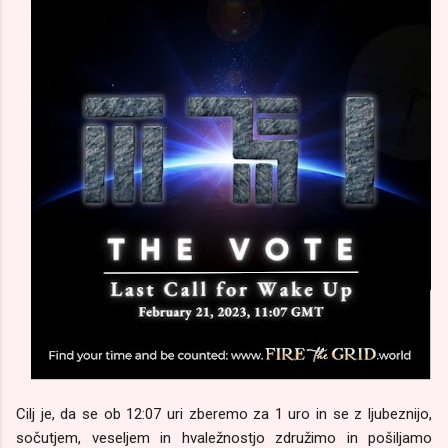
Cilj je, da se ob 12:07 uri zberemo za 1 uro in se z ljubeznijo,
sočutjem, veseljem in hvaležnostjo združimo in pošiljamo