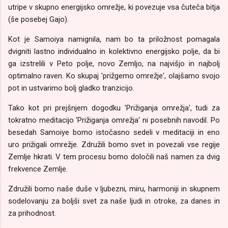
utripe v skupno energijsko omrežje, ki povezuje vsa čuteča bitja
(še posebej Gajo).
Kot je Samoiya namignila, nam bo ta priložnost pomagala
dvigniti lastno individualno in kolektivno energijsko polje, da bi
ga izstrelili v Peto polje, novo Zemljo, na najvišjo in najbolj
optimalno raven.
Ko skupaj 'prižgemo omrežje', olajšamo svojo
pot in ustvarimo bolj gladko tranzicijo.
Tako kot pri prejšnjem dogodku 'Prižiganja omrežja', tudi za
tokratno meditacijo 'Prižiganja omrežja' ni posebnih navodil.
Po
besedah Samoiye bomo istočasno sedeli v meditaciji in eno
uro prižigali omrežje.
Združili bomo svet in povezali vse regije
Zemlje hkrati.
V tem procesu bomo določili naš namen za dvig
frekvence Zemlje.
Združili bomo naše duše v ljubezni, miru, harmoniji in skupnem
sodelovanju za boljši svet za naše ljudi in otroke, za danes in
za prihodnost.