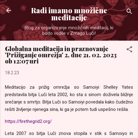
Preskoči na glavno vsebino
Radi imamo množične
meditacije
Blog za organiziranje množičnih meditacij, ki
bodo vodile v Zmago Luči!
Globalna meditacija in praznovanje
'Prižiganje omrežja' 2, dne 21. 02. 2023
ob 12:07 uri
18.2.23
Meditacijo za prižig omrežja so Samoiyi Shelley Yates
predstavila bitja Luči leta 2002, ko sta s sinom doživela bližnje
srečanje s smrtjo. Bitja Luči so Samoiyi povedala kako čudežno
rešiti življenje njenega sina, ki ga je potem tudi uspešno rešila.
https://firethegrid2.org/
Leta 2007 so bitja Luči znova stopila v stik s Samoiyo in