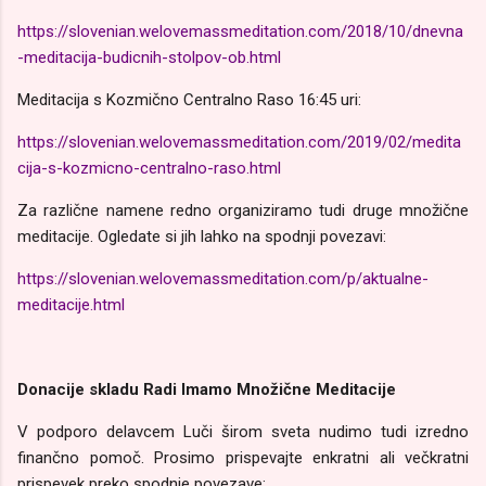
https://slovenian.welovemassmeditation.com/2018/10/dnevna
-meditacija-budicnih-stolpov-ob.html
Meditacija s Kozmično Centralno Raso 16:45 uri:
https://slovenian.welovemassmeditation.com/2019/02/medita
cija-s-kozmicno-centralno-raso.html
Za različne namene redno organiziramo tudi druge množične
meditacije. Ogledate si jih lahko na spodnji povezavi:
https://slovenian.welovemassmeditation.com/p/aktualne-
meditacije.html
Donacije skladu Radi Imamo Množične Meditacije
V podporo delavcem Luči širom sveta nudimo tudi izredno
finančno pomoč. Prosimo prispevajte enkratni ali večkratni
prispevek preko spodnje povezave: