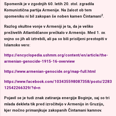
Spomenik je v zgodnjih 60. letih 20. stol. zgradila
Komunistična partija Armenije. Na žalost ob tem
2
spomeniku ni bil zakopan še noben kamen Čintamani
.
Razlog okultne vonje v Armeniji je ta, da je veliko
preživelih Atlantidčanov prečkalo v Armenijo. Med 1. sv.
vojno so jih ali iztrebili, ali pa so bili prisiljeni prestopiti v
Islamsko vero:
https://encyclopedia.ushmm.org/content/en/article/the-
armenian-genocide-1915-16-overview
https://www.armenian-genocide.org/map-full.html
https://www.facebook.com/103435598087358/posts/2283
12542266329/?d=n
Pojavil se je tudi znak zatiranja energije Boginje, saj so tri
mlada dekleta tik pred izročitvijo v Armenijo in Gruzijo,
kjer močno primanjkuje zakopanih Čintamani kamnov.