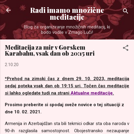
Preskoči na glavno vsebino
Radi imamo množične
meditacije
Blog za organiziranje množičnih meditacij, ki
bodo vodile v Zmago Luči!
Meditacija za mir v Gorskem
Karabahu, vsak dan ob 20:15 uri
2.10.20
*Prehod na zimski čas z dnem 29. 10. 2023, meditacija
sedaj poteka vsak dan ob 19:15 uri. Točen čas meditacije
si lahko ogledate tudi na strani
Aktualne meditacije
.
Prosimo preberite si spodaj sveže novice o tej situaciji z
dne 10. 02. 2021.
Armenija in Azerbajdžan sta bili tekmici odkar sta oba naroda v
90-ih razglasila samostojnost. Obojestransko nezaupanje