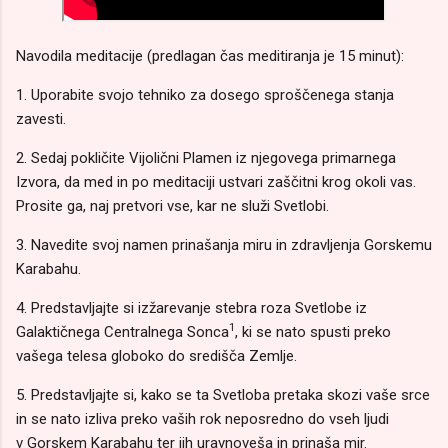
Navodila meditacije (predlagan čas meditiranja je 15 minut):
1. Uporabite svojo tehniko za dosego sproščenega stanja
zavesti.
2. Sedaj pokličite Vijolični Plamen iz njegovega primarnega
Izvora, da med in po meditaciji ustvari zaščitni krog okoli vas.
Prosite ga, naj pretvori vse, kar ne služi Svetlobi.
3. Navedite svoj namen prinašanja miru in zdravljenja Gorskemu
Karabahu.
4. Predstavljajte si izžarevanje stebra roza Svetlobe iz
1
Galaktičnega Centralnega Sonca
, ki se nato spusti preko
vašega telesa globoko do središča Zemlje.
5. Predstavljajte si, kako se ta Svetloba pretaka skozi vaše srce
in se nato izliva preko vaših rok neposredno do vseh ljudi
v
Gorskem Karabahu ter jih uravnoveša in prinaša mir.