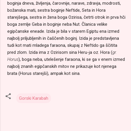
boginja dneva, življenja, čarovnije, narave, zdravja, modrosti,
božanska mati, sestra boginje Neftide, Seta in Hora
starejšega, sestra in žena boga Ozirisa, četrti otrok in prva hči
boga zemlje Geba in boginje neba Nut. Članica velike
egipčanske eneade. Izida je bila v starem Egiptu ena izmed
najbolj priljubljenih in čaščenih boginj. Izida je predstavljena
tudi kot mati mladega faraona, skupaj z Neftido ga ščitita
pred zlom. Izida ima z Ozirisom sina Heru-ja oz. Hora (
gr.
Horus
), boga neba, utelešenje faraona, ki se ga v enem izmed
najbolj znanih egipčanskih mitov ne prikazuje kot njenega
brata (Horus starejši), ampak kot sina.
Gorski Karabah
K
o
m