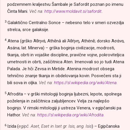
podzemnem kraljestvu Šambale je Safordit poznan po imenu
Činta Mani.
Več na:
http://www.moldavit.si/safordit
.
3
Galaktično Centralno Sonce – nebesno telo v smeri ozvezdja
strelca, srce galaksije.
4
Atena
(grško Άθηνά, Athēnâ ali Ἀθήνη, Athénē; dorsko Άσάνα,
Asána; lat. Minerva) – grška boginja civilizacije, modrosti,
tkanja, obrti in vojaške discipline, pravične vojne, pokroviteljica
umetnosti in obrti, zaščitnica Aten. Imenovali so jo tudi Atena
Palada. Je hči Zevsa in Metide. Atenina modrost obsega
tehnično znanje tkanja in obdelovanja kovin. Posvečeni sta ji
bili sova in oljka.
Več na:
https://sl.wikipedia.org/wiki/Atena
.
5
Afrodita
– v grški mitologiji boginja ljubezni, lepote, spolnega
poželenja in zaščitnica zaljubljencev. Velja za najlepšo
boginjo. V rimski mitologiji ji ustreza Venera, v egipčanski pa
Hathor.
Več na:
https://sl.wikipedia.org/wiki/Afrodita
.
6
Izida
(
egipč. Aset, Eset in Iset gr. Isis, ang. Isis
) – Egipčanska