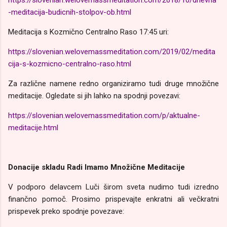
https://slovenian.welovemassmeditation.com/2018/10/dnevna
-meditacija-budicnih-stolpov-ob.html
Meditacija s Kozmično Centralno Raso 17:45 uri:
https://slovenian.welovemassmeditation.com/2019/02/medita
cija-s-kozmicno-centralno-raso.html
Za različne namene redno organiziramo tudi druge množične
meditacije. Ogledate si jih lahko na spodnji povezavi:
https://slovenian.welovemassmeditation.com/p/aktualne-
meditacije.html
Donacije skladu Radi Imamo Množične Meditacije
V podporo delavcem Luči širom sveta nudimo tudi izredno
finančno pomoč. Prosimo prispevajte enkratni ali večkratni
prispevek preko spodnje povezave: