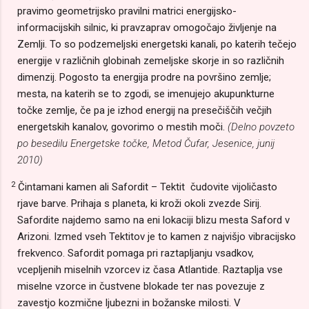
pravimo geometrijsko pravilni matrici energijsko-
informacijskih silnic, ki pravzaprav omogočajo življenje na
Zemlji. To so podzemeljski energetski kanali, po kate­rih tečejo
energije v različnih globinah zemeljske skorje in so različnih
dimenzij. Pogosto ta energija prodre na površino zemlje;
mesta, na katerih se to zgodi, se imenujejo akupunkturne
točke zemlje, če pa je izhod energij na presečiščih večjih
ener­getskih kanalov, govorimo o mestih moči.
(Delno povzeto
po besedilu Energetske točke, Metod Čufar, Jesenice, junij
2010)
2
Čintamani kamen ali Safordit – Tektit čudovite vijoličasto
rjave barve. Prihaja s planeta, ki kroži okoli zvezde Sirij.
Safordite najdemo samo na eni lokaciji blizu mesta Saford v
Arizoni. Izmed vseh Tektitov je to kamen z najvišjo vibracijsko
frekvenco. Safordit pomaga pri raztapljanju vsadkov,
vcepljenih miselnih vzorcev iz časa Atlantide. Raztaplja vse
miselne vzorce in čustvene blokade ter nas povezuje z
zavestjo kozmične ljubezni in božanske milosti. V