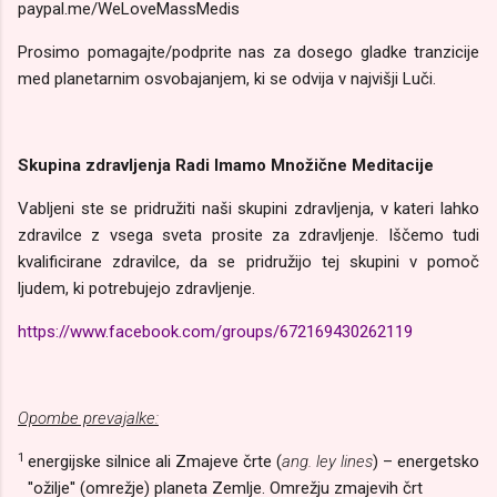
paypal.me/WeLoveMassMedis
Prosimo pomagajte/podprite nas za dosego gladke tranzicije
med planetarnim osvobajanjem, ki se odvija v najvišji Luči.
Skupina zdravljenja Radi Imamo Množične Meditacije
Vabljeni ste se pridružiti naši skupini zdravljenja, v kateri lahko
zdravilce z vsega sveta prosite za zdravljenje. Iščemo tudi
kvalificirane zdravilce, da se pridružijo tej skupini v pomoč
ljudem, ki potrebujejo zdravljenje.
https://www.facebook.com/groups/672169430262119
Opombe prevajalke:
1
energijske silnice ali Zmajeve črte (
ang. ley lines
) – energetsko
''ožilje'' (omrežje) planeta Zemlje. Omrežju zmajevih črt