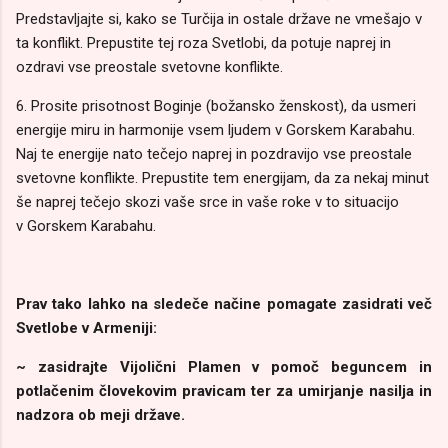
Predstavljajte si, kako se Turčija in ostale države ne vmešajo v
ta konflikt. Prepustite tej roza Svetlobi, da potuje naprej in
ozdravi vse preostale svetovne konflikte.
6. Prosite prisotnost Boginje (božansko ženskost), da usmeri
energije miru in harmonije
vsem ljudem v
Gorskem Karabahu.
Naj te energije nato tečejo naprej in pozdravijo vse preostale
svetovne konflikte. Prepustite tem energijam, da za nekaj minut
še naprej tečejo skozi vaše srce in vaše roke v to situacijo
v Gorskem Karabahu.
Prav tako lahko na sledeče načine pomagate zasidrati več
Svetlobe v Armeniji:
~ zasidrajte Vijolični Plamen v pomoč beguncem in
potlačenim človekovim pravicam ter za umirjanje nasilja in
nadzora ob meji države.