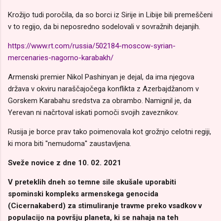
Krožijo tudi poročila, da so borci iz Sirije in Libije bili premeščeni
v to regijo, da bi neposredno sodelovali v sovražnih dejanjih.
https://www.rt.com/russia/502184-moscow-syrian-
mercenaries-nagorno-karabakh/
Armenski premier Nikol Pashinyan je dejal, da ima njegova
država v okviru naraščajočega konflikta z Azerbajdžanom v
Gorskem Karabahu sredstva za obrambo. Namignil je, da
Yerevan ni načrtoval iskati pomoči svojih zaveznikov.
Rusija je borce prav tako poimenovala kot grožnjo celotni regiji,
ki mora biti ''nemudoma'' zaustavljena.
Sveže novice z dne 10. 02. 2021
V preteklih dneh so temne sile skušale uporabiti
spominski kompleks armenskega genocida
(Cicernakaberd) za stimuliranje travme preko vsadkov v
populacijo na površju planeta, ki se nahaja na teh