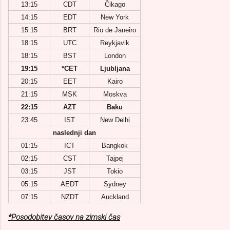
13:15
CDT
Čikago
14:15
EDT
New York
15:15
BRT
Rio de Janeiro
18:15
UTC
Reykjavik
18:15
BST
London
19:15
*CET
Ljubljana
20:15
EET
Kairo
21:15
MSK
Moskva
22:15
AZT
Baku
23:45
IST
New Delhi
naslednji dan
01:15
ICT
Bangkok
02:15
CST
Tajpej
03:15
JST
Tokio
05:15
AEDT
Sydney
07:15
NZDT
Auckland
*Posodobitev časov na zimski čas