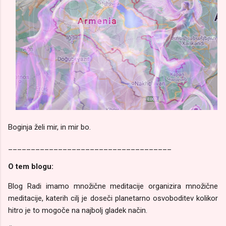
Boginja želi mir, in mir bo.
____________________________________
O tem blogu:
Blog Radi imamo množične meditacije organizira množične
meditacije, katerih cilj je doseči planetarno osvoboditev kolikor
hitro je to mogoče na najbolj gladek način.