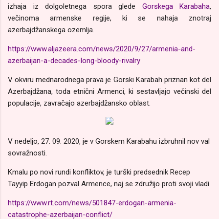
izhaja iz dolgoletnega spora glede
Gorskega Karabaha
,
večinoma armenske regije, ki se nahaja znotraj
azerbajdžanskega ozemlja.
https://www.aljazeera.com/news/2020/9/27/armenia-and-
azerbaijan-a-decades-long-bloody-rivalry
V okviru mednarodnega prava je Gorski Karabah priznan kot del
Azerbajdžana, toda etnični Armenci, ki sestavljajo večinski del
populacije, zavračajo azerbajdžansko oblast.
V nedeljo, 27. 09. 2020, je v Gorskem Karabahu izbruhnil nov val
sovražnosti.
Kmalu po novi rundi konfliktov, je turški predsednik Recep
Tayyip Erdogan pozval Armence, naj se združijo proti svoji vladi.
https://www.rt.com/news/501847-erdogan-armenia-
catastrophe-azerbaijan-conflict/