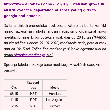
https://www.euronews.com/2021/01/31/tension-grows-in-
austria-over-the-deportation-of-three-young-girls-to-
georgia-and-armenia
Da bi priskrbeli energetsko podporo, s katero se bo ta konflikt
mirno razrešil na najboljši možni način, smo organizirali novo
meditacijo miru, ki bo potekala vsak dan ob 20:15 uri
(
*Prehod
na zimski čas z dnem 29. 10. 2023, meditacija sedaj poteka vsak
dan ob 19:15 uri. Točen čas meditacije si lahko ogledate tudi na
strani
Aktualne meditacije
, o.p.
)
.
Spodnja tabela prikazuje čase meditacije v različnih časovnih
pasovih:
Časovni 
Čas
pas
Mesto
08:15
HST
Honolulu
11:15
PDT
Los Angeles
12:15
MDT
Denver