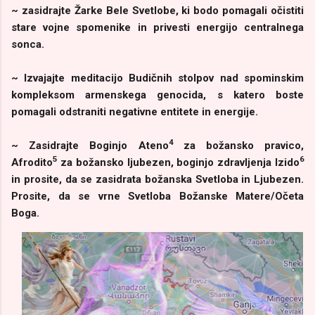
~ zasidrajte Žarke Bele Svetlobe, ki bodo pomagali očistiti
stare vojne spomenike in privesti energijo centralnega
sonca.
~ Izvajajte meditacijo Budičnih stolpov nad spominskim
kompleksom armenskega genocida, s katero boste
pomagali odstraniti negativne entitete in energije.
4
~ Zasidrajte Boginjo Ateno
za božansko pravico,
5
6
Afrodito
za božansko ljubezen, boginjo zdravljenja Izido
in prosite, da se zasidrata božanska Svetloba in Ljubezen.
Prosite, da se vrne Svetloba Božanske Matere/Očeta
Boga.